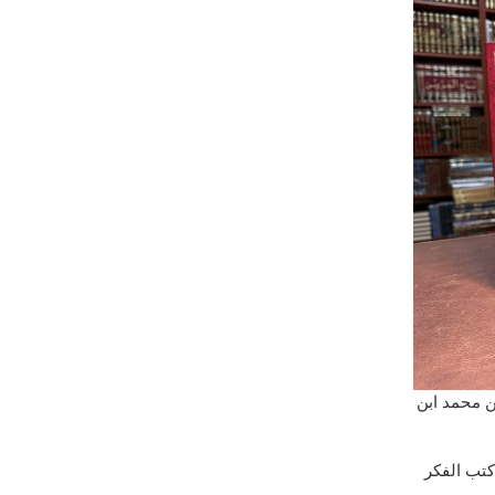
ن محمد ابن
تب الفكر