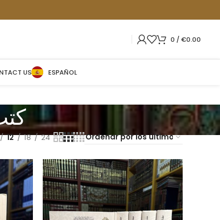
0
/
€
0.00
NTACT US
ESPAÑOL
كتب
12
18
24