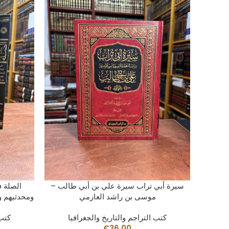
AÑADIR AL CARRITO
سيرة أبي تراب سيرة علي بن أبي طالب –
الصلة ف
موسى بن راشد العازمي
ومحدثيهم وفقهائهم
كتب التراجم والتاريخ والجغرافيا
كتب 
€
36.00