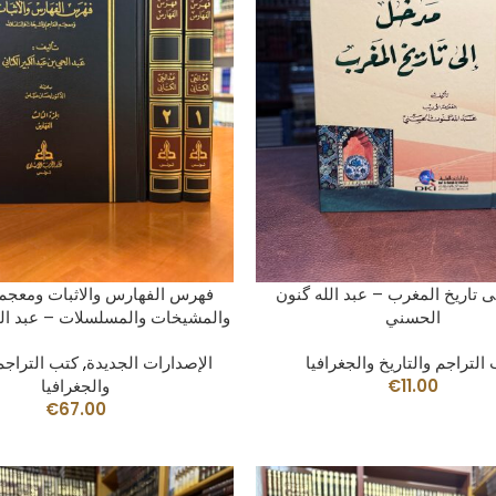
 CARRITO
AÑADIR AL CARRITO
 تاريخ المغرب – عبد الله گنون
فهرس الفهارس والاثبات ومعجم 
الحسني
والمشيخات والمسلسلات – عبد الح
التراجم والتاريخ والجغرافيا
الإصدارات الجديدة
,
كتب التراجم 
11.00
€
والجغرافيا
€
67.00