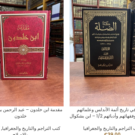
AÑADIR AL CARRITO
AÑADIR AL CARRITO
ي تاريخ أئمة الأندلس وعلمائهم
مقدمة ابن خلدون – عبد الرحمن ب
 وأدبائهم 1/2 – ابن بشكوال
خلدون
التراجم والتاريخ والجغرافيا
كتب التراجم والتاريخ والجغرافيا
,
ك
39.00
€
والإصلاح