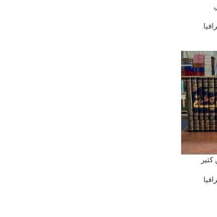
افيا
AÑADIR AL
 كثير
افيا