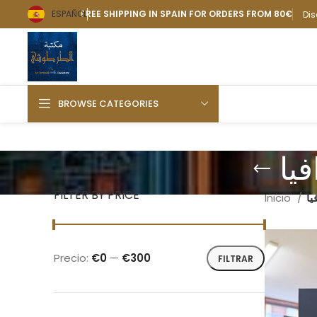
ESPAÑOL
FREE SHIPPING IN SPAIN FOR ORDERS FROM 80€
Dis
BROWSE CATEGORIES
يا
FILTER BY PRICE
يا
Inicio
Precio:
€0
—
€300
FILTRAR