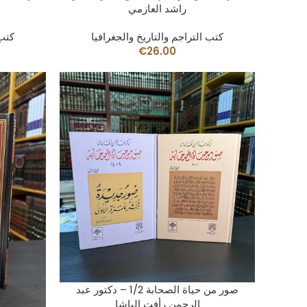
راشد العازمي
كتب التراجم والتاريخ والجغرافيا
كتب 
€
26.00
AÑADIR AL CARRITO
صور من حياة الصحابة 1/2 – دكتور عبد
الرحمن رأفت الباشا