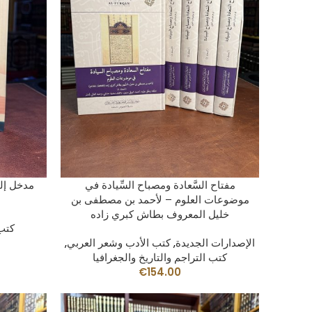
AÑADIR AL CARRITO
مفتاح السَّعادة ومصباح السِّيادة في
مدخل إلى
موضوعات العلوم – لأحمد بن مصطفى بن
خليل المعروف بطاش كبري زاده
كتب 
الإصدارات الجديدة
,
كتب الأدب وشعر العربي
,
كتب التراجم والتاريخ والجغرافيا
€
154.00