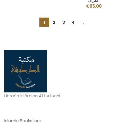
القرآن
€
85.00
1
2
3
4
→
Librería Islámica Atturtuchi
Islamic Bookstore