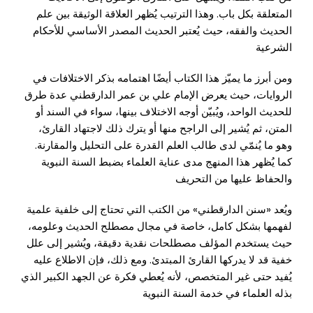
المتعلقة بكل باب. وهذا الترتيب يُظهر العلاقة الوثيقة بين علم
الحديث والفقه، حيث يُعتبر الحديث المصدر الأساسي للأحكام
الشرعية
ومن أبرز ما يميّز هذا الكتاب أيضًا اهتمامه بذكر الاختلافات في
الروايات، حيث يعرض الإمام
علي بن عمر الدارقطني
عدة طرق
للحديث الواحد، ويُبيّن أوجه الاختلاف بينها، سواء في السند أو
المتن، ثم يُشير إلى الراجح منها أو يترك ذلك لاجتهاد القارئ،
وهو ما يُنمّي لدى طالب العلم القدرة على التحليل والمقارنة.
كما يُظهر هذا المنهج مدى عناية العلماء بضبط السنة النبوية
والحفاظ عليها من التحريف
ويُعد «سنن الدارقطني» من الكتب التي تحتاج إلى خلفية علمية
لفهمها بشكل كامل، خاصة في مجال مصطلح الحديث وعلومه،
حيث يستخدم المؤلف مصطلحات نقدية دقيقة، ويُشير إلى علل
خفية قد لا يدركها القارئ المبتدئ. ومع ذلك، فإن الاطلاع عليه
يُفيد حتى غير المتخصص، لأنه يُعطي فكرة عن الجهد الكبير الذي
بذله العلماء في خدمة السنة النبوية