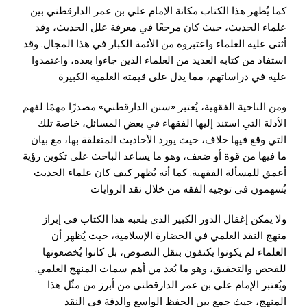
كما يُظهر هذا الكتاب مكانة الإمام
علي بن عمر الدارقطني
بين
علماء الحديث، حيث كان مرجعًا في معرفة علل الحديث، وقد
أثنى عليه العلماء واعتبروه من الأئمة الكبار في هذا المجال. وقد
استفاد من كتابه العديد من العلماء الذين جاءوا بعده، واعتمدوا
عليه في دراساتهم، مما يدل على قيمته العلمية الكبيرة
ومن الناحية الفقهية، يُعتبر «سنن الدارقطني» مصدرًا مهمًا لفهم
الأدلة التي استند إليها الفقهاء في بعض المسائل، خاصة تلك
التي وقع فيها خلاف، حيث يورد الأحاديث المتعلقة بها، مع بيان
ما فيها من قوة أو ضعف، وهو ما يساعد الباحث على تكوين رؤية
أعمق للمسألة الفقهية. كما أنه يُظهر كيف كان علماء الحديث
يُسهمون في توجيه الفقه من خلال نقد الروايات
ولا يمكن إغفال الدور الكبير الذي يلعبه هذا الكتاب في إبراز
منهج النقد العلمي في الحضارة الإسلامية، حيث يُظهر أن
العلماء لم يكونوا يكتفون بنقل النصوص، بل كانوا يُخضعونها
للفحص والتحقيق، وهو ما يُعد من أهم سمات المنهج العلمي.
ويُعتبر الإمام
علي بن عمر الدارقطني
من أبرز من مثّل هذا
المنهج، حيث جمع بين الحفظ الواسع والدقة في النقد