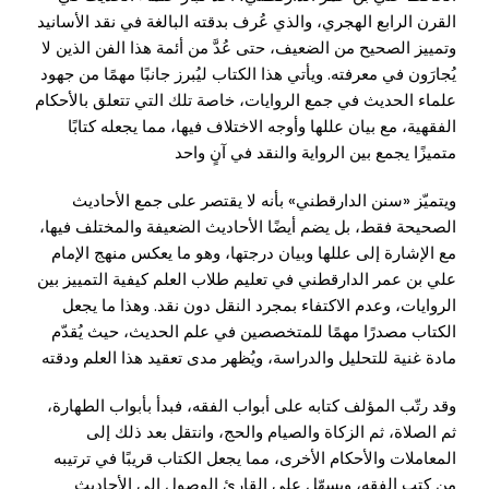
القرن الرابع الهجري، والذي عُرف بدقته البالغة في نقد الأسانيد
وتمييز الصحيح من الضعيف، حتى عُدَّ من أئمة هذا الفن الذين لا
يُجارَون في معرفته. ويأتي هذا الكتاب ليُبرز جانبًا مهمًا من جهود
علماء الحديث في جمع الروايات، خاصة تلك التي تتعلق بالأحكام
الفقهية، مع بيان عللها وأوجه الاختلاف فيها، مما يجعله كتابًا
متميزًا يجمع بين الرواية والنقد في آنٍ واحد
ويتميّز «سنن الدارقطني» بأنه لا يقتصر على جمع الأحاديث
الصحيحة فقط، بل يضم أيضًا الأحاديث الضعيفة والمختلف فيها،
مع الإشارة إلى عللها وبيان درجتها، وهو ما يعكس منهج الإمام
علي بن عمر الدارقطني
في تعليم طلاب العلم كيفية التمييز بين
الروايات، وعدم الاكتفاء بمجرد النقل دون نقد. وهذا ما يجعل
الكتاب مصدرًا مهمًا للمتخصصين في علم الحديث، حيث يُقدّم
مادة غنية للتحليل والدراسة، ويُظهر مدى تعقيد هذا العلم ودقته
وقد رتّب المؤلف كتابه على أبواب الفقه، فبدأ بأبواب الطهارة،
ثم الصلاة، ثم الزكاة والصيام والحج، وانتقل بعد ذلك إلى
المعاملات والأحكام الأخرى، مما يجعل الكتاب قريبًا في ترتيبه
من كتب الفقه، ويسهّل على القارئ الوصول إلى الأحاديث