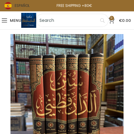
ESPAÑOL
FREE SHIPPING +80€
0
MENU
€
0.00