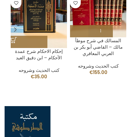
المسالك في شرح موطأ
مالك – القاضي أبو بكر بن
ت
إحكام الاحكام شرح عمدة
العربي المعافري
ي
الأحكام – ابن دقيق العيد
كتب الحديث وشروحه
كتب الحديث وشروحه
€
155.00
€
35.00