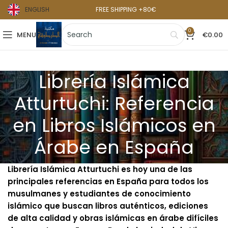
ENGLISH
FREE SHIPPING +80€
0
MENU
€
0.00
Librería Islámica
Atturtuchi: Referencia
en Libros Islámicos en
Árabe en España
Librería Islámica Atturtuchi es hoy una de las
principales referencias en España para todos los
musulmanes y estudiantes de conocimiento
islámico que buscan libros auténticos, ediciones
de alta calidad y obras islámicas en árabe difíciles