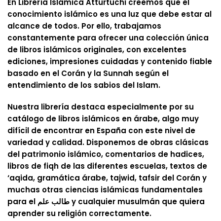
En Librería Islámica Atturtuchi creemos que el
conocimiento islámico es una luz que debe estar al
alcance de todos. Por ello, trabajamos
constantemente para ofrecer una colección única
de libros islámicos originales, con excelentes
ediciones, impresiones cuidadas y contenido fiable
basado en el Corán y la Sunnah según el
entendimiento de los sabios del Islam.
Nuestra librería destaca especialmente por su
catálogo de libros islámicos en árabe, algo muy
difícil de encontrar en España con este nivel de
variedad y calidad. Disponemos de obras clásicas
del patrimonio islámico, comentarios de hadices,
libros de fiqh de las diferentes escuelas, textos de
‘aqida, gramática árabe, tajwid, tafsir del Corán y
muchas otras ciencias islámicas fundamentales
para el طالب علم y cualquier musulmán que quiera
aprender su religión correctamente.