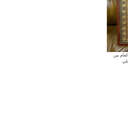
لعام من
لي