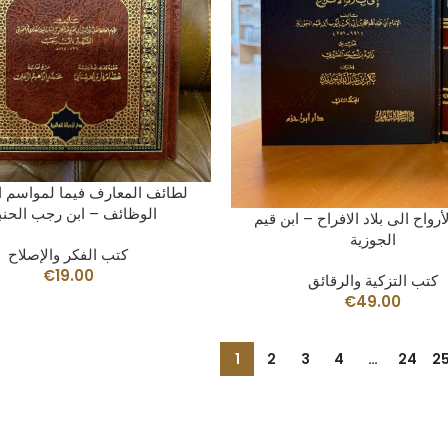
AÑADIR AL CARRITO
لطائف المعارف فيما لمواسم ا
الوظائف – ابن رجب الحنب
AÑADIR AL CARRITO
رواح الى بلاد الافراح – ابن قيم
الجوزية
كتب الفكر والإصلاح
€
19.00
كتب التزكية والرقائق
€
49.00
1
2
3
4
…
24
2