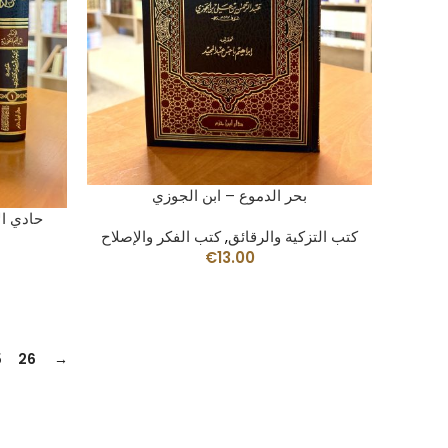
AÑADIR AL CARRITO
بحر الدموع – ابن الجوزي
حادي الأ
كتب التزكية والرقائق
,
كتب الفكر والإصلاح
€
13.00
5
26
→