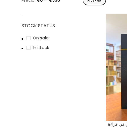
Precio:
€0
—
€550
FILTRAR
STOCK STATUS
On sale
In stock
 في قراءة