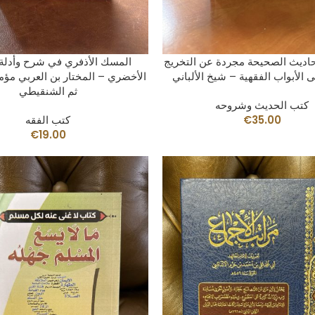
AÑADIR AL CARRITO
AÑADIR AL CARRITO
اديث الصحيحة مجردة عن التخريج
المسك الأذفري في شرح وأدلة
 الأبواب الفقهية – شيخ الألباني
الأخضري – المختار بن العربي مؤم
ثم الشنقيطي
كتب الحديث وشروحه
35.00
€
كتب الفقه
€
19.00