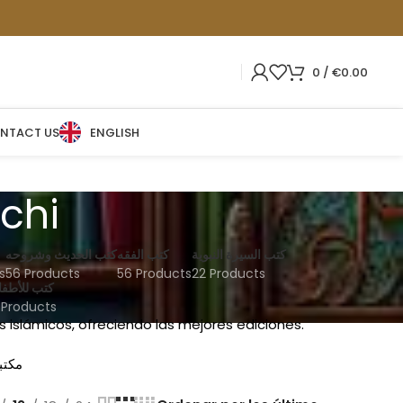
0
/
€
0.00
NTACT US
ENGLISH
uchi
كتب السيرة النبوية
كتب الفقه
كتب الحديث وشروحه
s
56 Products
56 Products
22 Products
كتب للأطفا
 Products
s islámicos, ofreciendo las mejores ediciones.
مكتب