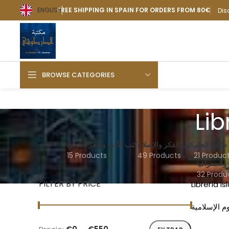
ENGLISH
FREE SHIPPING IN SPAIN FOR ORDERS FROM 80€
Dis
BROWSE CATEGORIES
Lib
طالب العلم
كتب الفكر والإصلاح
كتب الأدب وشعر العربي
15 Products
49 Products
21 Produc
 والجغرافيا
32 Produ
FILTER BY PRICE
Librería 
م الإسلامية