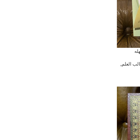
له
ب العلم
,