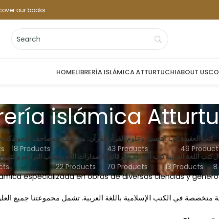
cover our books
HOME
LIBRERÍA ISLÁMICA ATTURTUCHI
ABOUT US
CO
rería islámica Atturt
كتب العقيدة
كتب التفسير وعلوم القرآن
القرآن: مصاحف و مصاحف التجويد
كتب 
ts
18 Products
43 Products
49 Product
ل
كتب اللغة العربية
كتب التزكية والرقائق
الإصدارات الجديدة
كتب التراجم والتاريخ
cts
22 Products
70 Products
13 Products
8
islámica especializada en obras de diversas ciencias y género
ة متخصصة في الكتب الإسلامية باللغة العربية. تشمل مجموعتنا جميع العلو