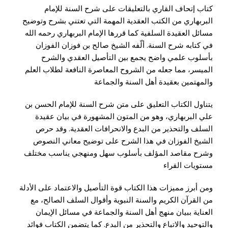
كتاب
إتحاف القاري بالتعليقات على شرح السنة للإمام
البربهاري
من الكتب العقدية المهمة التي تعتني بشرح وتوضيح
مسائل العقيدة السلفية كما قررها الإمام البربهاري رحمه الله
في كتابه شرح السنة. ألّفه الشيخ
صالح بن فوزان الفوزان
بأسلوب علمي واضح يجمع بين التأصيل العقدي والشرح
الميسر، مما جعله من الشروح المعاصرة النافعة لطلاب العلم
والمهتمين بعقيدة أهل السنة والجماعة
يتناول الكتاب التعليق على متن شرح السنة للإمام
الحسن بن
علي البربهاري
، وهو من المتون المشهورة في بيان عقيدة
السلف والتحذير من البدع والانحرافات العقدية. وقد حرص
الشيخ الفوزان في هذا الشرح على توضيح معاني النصوص
وشرح مقاصد المؤلف بأسلوب سهل ومنهجي يناسب مختلف
مستويات القراء
ومن أبرز مميزات هذا الكتاب قوة التأصيل والاعتماد على الأدلة
من القرآن الكريم والسنة النبوية وأقوال السلف الصالح، مع
العناية ببيان منهج أهل السنة والجماعة في مسائل الإيمان
والتوحيد والاتباع والتحذير من البدع. كما يتضمن الكتاب فوائد