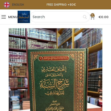
ENGLISH
FREE SHIPPING +80€
0
MENU
€
0.00