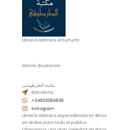
Librería Islámica Atturtuchi
Islamic Bookstore
مكتبة الطرطوشي
Barcelona
+34602084838
Instagram
Librería islámica especializada en libros
en árabe para todo el publico.
Ofrecemos una gran variedad de libros