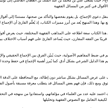
إقناع»، حيث يسعى علي بن محمد بن عبد الملك بن القطان الفاسي إلى توثي
 الأقوال في كثير من المسائل الفقهية
قل دعوى الإجماع، بل يقوم بفحصها والتأكد من صحتها، مستندًا إلى أقوال 
 بها. وهذا المنهج يُعد من أبرز مميزات الكتاب، إذ يُعلّم القارئ أن الإجماع
ا الكتاب سعة اطلاعه على المذاهب الفقهية المختلفة، حيث يعرض أقوال الع
 قريبًا من الفقه المقارن، حيث يُساعد القارئ على فهم أسباب الاختلاف بين
هم في ضبط المفاهيم الأصولية، حيث يُبيّن الفرق بين الإجماع الحقيقي وا
ذا الدليل الشرعي بشكل أدق. كما يُبرز أهمية الإجماع في حفظ وحدة الأم
 على عرض المسائل بشكل مباشر دون إطالة، مع المحافظة على الدقة العلمي
وق. ومع ذلك، فإن فهم بعض المسائل قد يتطلب معرفة مسبقة بأصول الفقه
 اعتمد عليه عدد من العلماء في مؤلفاتهم، واستفادوا من منهجه في التحقي
 لكيفية التعامل مع النصوص الفقهية وتحليلها