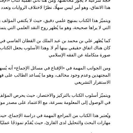
حجة شرعية لا يجوز مخالفتها. ومن هنا تأتي أهمية كتاب «ال
هذا الاتفاق، وهو أمر ليس سهلًا، نظرًا لاختلاف الروايات وتعدد
ويتميّز هذا الكتاب بمنهج علمي دقيق، حيث لا يكتفي المؤلف بن
التي لا يراها صحيحة، وهو ما يُظهر روح النقد العلمي التي يتمتع
كما يُظهر علي بن محمد بن عبد الملك بن القطان الفاسي في هذ
كان هناك اتفاق حقيقي بينها أم لا. وهذا الأسلوب يجعل الكتاب
صورة متكاملة عن الفقه الإسلامي
ومن الجوانب المهمة في «الإقناع في مسائل الإجماع» أنه يُس
المجتهدين وعدم وجود مخالف، وهو ما يُساعد الطالب على فهم ه
الاستقرار التشريعي
ويتميّز أسلوب الكتاب بالتركيز والاختصار، حيث يحرص المؤلف
في الوصول إلى المعلومة بسرعة، مع الاعتماد على مصدر موث
ويُعتبر هذا الكتاب من المراجع المهمة في دراسة الإجماع، حيث
مهارات البحث والتحليل لدى القارئ، حيث يُقدّم نموذجًا عمليًا