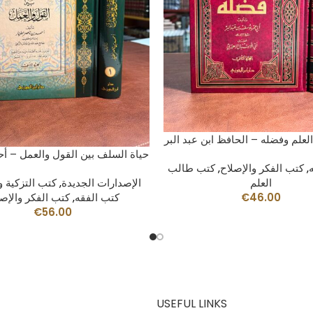
AÑADIR AL CARRITO
العلم وفضله – الحافظ ابن عبد البر
AÑADIR AL CARRITO
حياة السلف بين القول والعمل – أح
,
كتب الفكر والإصلاح
,
كتب طالب
العلم
الإصدارات الجديدة
,
كتب التزكية و
€
46.00
كتب الفقه
,
كتب الفكر والإص
€
56.00
USEFUL LINKS