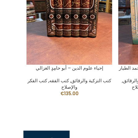
AÑADIR AL CARRITO
مد الطيار
إحياء علوم الدين – أبو حامِدٍ الغزالي
الرقائق
,
كتب التزكية والرقائق
,
كتب الفقه
,
كتب الفكر
لاح
والإصلاح
€
135.00