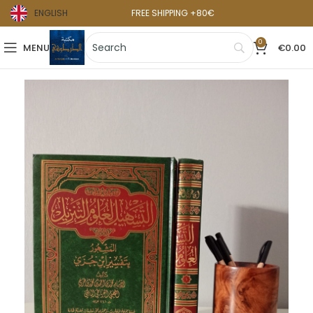
ENGLISH
FREE SHIPPING +80€
0
MENU
€
0.00