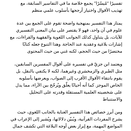
تفسيرًا “مُيسّرًا” يجمع خلاصة ما في التفاسير السابقة، مع
تهذيب الأقوال واختيار أرجحها بأسلوب علمي منظم
يمتاز هذا التفسير بمنهجية واضحة تقوم على الجمع بين عدة
علوم في آن واحد، فهو لا يقتصر على بيان المعنى التفسيري
للآيات، بل يتناول كذلك الجوانب اللغوية والفقهية والقراءات، مع
إشارات بلاغية وعقدية عند الحاجة. وهذا التنوع جعله كتابًا
مختصرًا من حيث الحجم، لكنه غني من حيث المحتوى
ويعتمد ابن جزيّ في تفسيره على أقوال المفسرين السابقين،
مثل الطبري والزمخشري وغيرهما، لكنه لا يكتفي بالنقل، بل
يقوم بانتقاء الأقوال الأقرب إلى الصواب، ويعرضها بأسلوبه
الخاص الموجز. كما أنه أحيانًا يعلّق ويُرجّح بين الآراء، مما يدل
على شخصيته العلمية المستقلة وقدرته على التحليل
والاستنباط
ومن أبرز خصائص هذا التفسير العناية بالجانب اللغوي، حيث
يشرح المفردات القرآنية، ويُبيّن دلالاتها، ويُشير إلى الإعراب في
المواضع المهمة، مع إبراز بعض أوجه البلاغة التي تكشف جمال