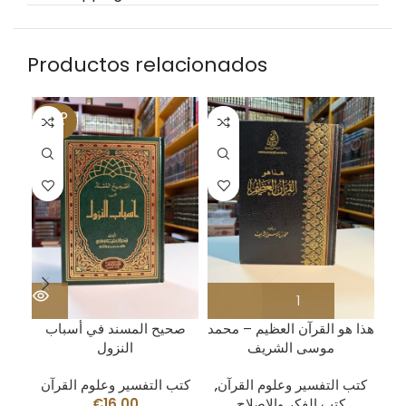
Productos relacionados
SOLD
OUT
يل)
هذا هو القرآن العظيم – محمد
صحيح المسند في أسباب
وي
موسى الشريف
النزول
آن
كتب التفسير وعلوم القرآن
,
كتب التفسير وعلوم القرآن
كتب الفكر والإصلاح
16.00
€