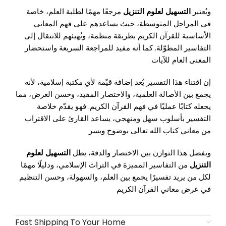
ويُعتبر
التسهيل لعلوم التنزيل
مرجعًا مهمًا لطلبة العلم، خاصة
في المراحل المتوسطة، حيث يساعدهم على فهم المعاني
الأساسية للقرآن الكريم بطريقة منظمة، ويُهيئهم للانتقال إلى
التفاسير المطوّلة. كما أنه مفيد للمراجعة السريعة واستحضار
المعنى العام للآيات
إن اقتناء هذا التفسير يُعد إضافة قيّمة لأي مكتبة إسلامية، لأنه
يجمع بين الأصالة العلمية، والاختصار المفيد، وحسن العرض، مما
يجعله كتابًا عمليًا في فهم القرآن الكريم. فهو يقدّم خلاصة
التفسير بأسلوب سهل ومنهجي، يساعد القارئ على الاقتراب
من معاني كتاب الله تعالى بوضوح ويسر
وبفضل هذا التوازن بين الاختصار والدقة، يظل
التسهيل لعلوم
التنزيل
من التفاسير المميزة في التراث الإسلامي، ودليلًا مهمًا
لكل من يريد تفسيرًا يجمع بين العلم، والسهولة، وحسن التنظيم
في عرض معاني القرآن الكريم
Fast Shipping To Your Home