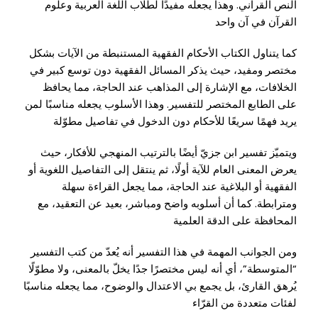
النص القرآني. وهذا يجعله مفيدًا لطلاب اللغة العربية وعلوم
القرآن في آن واحد
كما يتناول الكتاب الأحكام الفقهية المستنبطة من الآيات بشكل
مختصر ومفيد، حيث يذكر المسائل الفقهية دون توسع كبير في
الخلافات، مع الإشارة إلى المذاهب عند الحاجة، مما يحافظ
على الطابع المختصر للتفسير. وهذا الأسلوب يجعله مناسبًا لمن
يريد فهمًا سريعًا للأحكام دون الدخول في تفاصيل مطوّلة
ويتميّز تفسير ابن جزيّ أيضًا بالترتيب المنهجي للأفكار، حيث
يعرض المعنى العام للآية أولًا، ثم ينتقل إلى التفاصيل اللغوية أو
الفقهية أو البلاغية عند الحاجة، مما يجعل القراءة سهلة
ومترابطة. كما أن أسلوبه واضح ومباشر، بعيد عن التعقيد، مع
المحافظة على الدقة العلمية
ومن الجوانب المهمة في هذا التفسير أنه يُعدّ من كتب التفسير
“المتوسطة”، أي أنه ليس مختصرًا جدًا يخلّ بالمعنى، ولا مطوّلًا
يُرهق القارئ، بل يجمع بي الاعتدال والوضوح، مما يجعله مناسبًا
لفئات متعددة من القرّاء