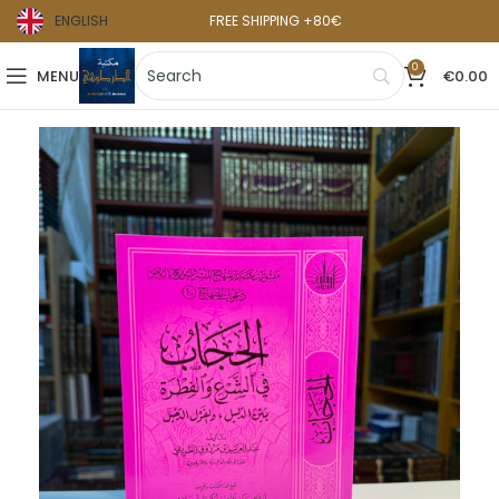
ENGLISH
FREE SHIPPING +80€
0
MENU
€
0.00