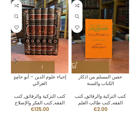
حصن المسلم من اذكار
إحياء علوم الدين – أبو حامِدٍ
الكتاب والسنة
الغزالي
كتب التزكية والرقائق
,
كتب
كتب التزكية والرقائق
,
كتب
قه
,
الفقه
,
كتب طالب العلم
الفقه
,
كتب الفكر والإصلاح
€
135.00
€
2.00