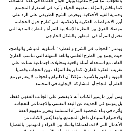
بالحجاب، مع شرح معانيها وبيان أقوال العلماء في هذه المسألة،
كما يناقش المؤلف مفهوم الحياء وأثره في استقرار المجتمع
وحماية القيم الأخلاقية. ويحرص الشيخ الطريفي على الرد على
أبرز الاعتراضات الفكرية والإعلامية التي تُطرح حول الحجاب،
موضحًا الفرق بين النظرة الإسلامية للمرأة والنظرة المادية التي
تختزل المرأة في المظهر والشكل الخارجي
ويمتاز “الحجاب في الشرع والفطرة” بأسلوبه المباشر والواضح،
حيث يجمع بين الطرح العلمي واللغة السهلة التي تناسب القارئ
العام، مع استخدام أمثلة واقعية وتحليلات اجتماعية تساعد على
تقريب الفكرة للقارئ. كما يربط المؤلف بين الحجاب وقضايا
الهوية والقيم والأسرة، مؤكدًا أن الالتزام بالحجاب لا يتعارض مع
العلم أو النجاح أو المشاركة الإيجابية في المجتمع
ومن أبرز ما يميز الكتاب أنه لا يقتصر على الجانب الفقهي فقط،
بل يتوسع في الحديث عن البعد النفسي والاجتماعي للحجاب،
وأثره في بناء شخصية المرأة المسلمة وتعزيز مفهوم العفة
والاحترام المتبادل داخل المجتمع. ولهذا يُعتبر الكتاب من
الأعمال التي لاقت اهتمامًا واسعًا بين القراء والمهتمين بالقضايا