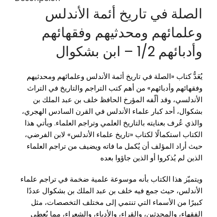
الصلة في تاريخ أئمة الأندلس
وعلمائهم ومحدثيهم وفقهائهم
وأدبائهم 1/2 – ابن بشكوال
يُعَدُّ كتاب «الصلة في تاريخ أئمة الأندلس وعلمائهم ومحدثيهم
وفقهائهم وأدبائهم» من أهم كتب التراجم والتاريخ في التراث
الأندلسي، وقد ألّفه المؤرخ الحافظ
خلف بن عبد الملك بن
بشكوال
، أحد كبار علماء الأندلس في القرن السادس الهجري،
والذي عُرف بعنايته بالتاريخ العلمي وتراجم العلماء. ويأتي هذا
الكتاب استكمالًا لكتاب «تاريخ علماء الأندلس» لابن الفرضي،
حيث أراد المؤلف أن يُكمل ما فاته ويضيف من تراجم العلماء
الذين لم يُذكروا أو الذين جاؤوا بعده
ويتميّز هذا الكتاب بأنه موسوعة علمية ضخمة في تراجم علماء
الأندلس، حيث جمع فيه
خلف بن عبد الملك بن بشكوال
عددًا
كبيرًا من الأسماء التي تنتمي إلى مختلف التخصصات، مثل
الفقهاء، والمحدثين، والقراء، والأدباء، والشعراء، مما يُعطي