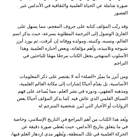
صورة شاملة عن الحياة العلمية والثقافية في الأندلس عبر
العصور
وقد رتّب المؤلف كتابه على حروف المعجم، مما يسهل على
القارئ الوصول إلى الترجمة المطلوبة بسرعة، حيث يذكر اسم
العالم، ونسبه، وكنيته، ومولده ووفاته إن عُرفت، ثم يورد أبرز
شيوخه وتلاميذه، وأهم مؤلفاته، وبعض أخباره العلمية. وهذا
الأسلوب المنهجي يجعل الكتاب مرجعًا مهمًا للباحثين في
التراجم
ومن أبرز ما يميّز «الصلة» أنه لا يقتصر على ذكر المعلومات
الأساسية، بل يقدّم أحيانًا إشارات إلى مكانة العالم العلمية،
ومذهبه الفقهي، ودوره في نشر العلم، مما يُساعد على فهم
السياق العلمي الذي عاش فيه. كما يذكر المؤلف أحيانًا بعض
الروايات أو الأخبار التي تُبرز شخصية المترجم له
ويُعد هذا الكتاب من أهم المراجع في
التاريخ الإسلامي
، وخاصة
في ما يتعلق بتاريخ الأندلس، حيث يُعطي صورة دقيقة عن
الحركة العلمية في تلك المنطقة، ويُظهر مدى ازدهار العلم فيها،