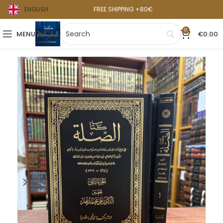
ENGLISH
FREE SHIPPING +80€
0
MENU
€
0.00