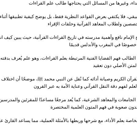
ابتداء، وغيرها من المسائل التي يحتاجها طالب علم القراءات
بيقي، فلا يكتفي بعرض القواعد النظرية فقط، بل يوضح كيفية تطبيقها أثناء ا
خصصين ولطلاب المعاهد القرآنية وحلقات الإقراء
 الإمام نافع وأهمية مدرسته في تاريخ القراءات القرآنية، حيث يبين كيف انتق
، خصوصًا في المغرب والأندلس قديمًا
لطالب فهم القضايا الفنية المرتبطة بعلم القراءات، وهو علم يُعرف بدق
لمتن الأصلي دون تعقيد
ن الكريم وصيانة أدائه كما نُقل عن النبي محمد ﷺ، موضحًا أن اختلاف ال
لم لفهم دقة النقل القرآني وعناية الأمة به عبر القرون
 الجامعات والمعاهد الشرعية، كما يُعد مرجعًا مساعدًا للمقرئين والمدرسي
جدون صعوبة في فهم المتون العلمية المختصرة
اصة بعلم الأداء، مع شرحها وربطها بالأمثلة العملية، مما يساعد القارئ 