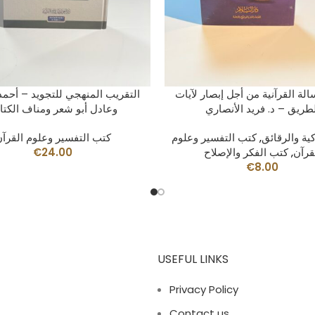
L CARRITO
LEER MÁS
سالة القرآنية من أجل إبصار لآيات
التقريب المنهجي للتجويد – أحم
لطريق – د. فريد الأنصاري
وعادل أبو شعر ومناف الكتا
ية والرقائق
,
كتب التفسير وعلوم
كتب التفسير وعلوم القرآ
قرآن
,
كتب الفكر والإصلاح
24.00
€
€
8.00
USEFUL LINKS
Privacy Policy
Contact us