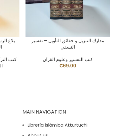
AÑADIR AL CARRITO
لقرآن ـ
مدارك التنزيل و حقائق التأويل – تفسير
بلاغ الر
النسفي
ا
ن
كتب التفسير وعلوم القرآن
كتب التزك
69.00
€
ال
MAIN NAVIGATION
Librería islámica Atturtuchi
About us