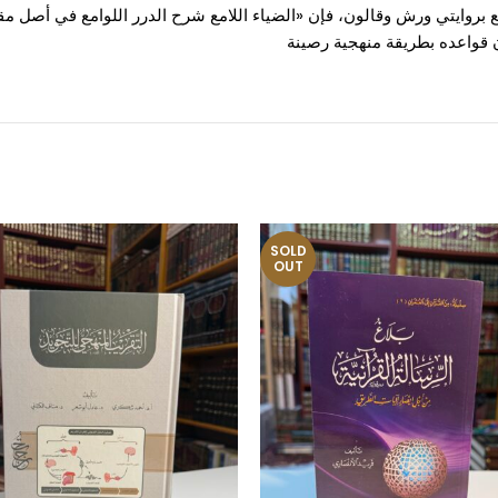
افع بروايتي ورش وقالون، فإن «الضياء اللامع شرح الدرر اللوامع في أصل مقرإ
 قواعده بطريقة منهجية رصينة
SOLD
OUT