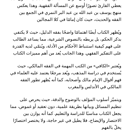
يعطي القارئ تصورًا أوسع عن المسألة الفقهية. وهذا يعكس
منهج يوسف بن عبد الله بن عبد البر النمري في الجمع بين
الفقه والحديث، حيث كان إمامًا في كلا المجالين
ويُظهر الكتاب أيضًا اهتمامًا واضحًا بفقه الدليل، حيث لا يكتفي
بذكر الحكم، بل يربطه بالنصوص الشرعية، مما يساعد الطالب
على فهم كيفية استنباط الأحكام من الأدلة، ويُنمّي لديه القدرة
على التفكير الفقهي. وهذا الجانب يُعد من أهم مميزات الكتاب
ويُعتبر «الكافي» من الكتب المهمة في الفقه المالكي، حيث
يُستخدم في دراسة المذهب، ويُعد مرجعًا يعتمد عليه العلماء في
فهم أقوال الإمام مالك وأصحابه، كما أنه يُظهر تطور الفقه
المالكي في الأندلس والمغرب
ويتميّز أسلوب المؤلف بالوضوح والدقة، حيث يحرص على
تنظيم المسائل وبيانها بطريقة علمية، دون تعقيد أو غموض، مما
يجعل الكتاب مناسبًا للدراسة والتعليم. كما أنه يوازن بين
الاختصار والإيضاح، فلا يطيل في غير حاجة، ولا يختصر اختصارًا
يخلّ بالفهم