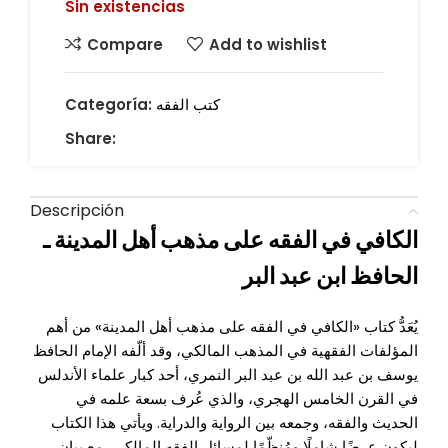
Sin existencias
Compare
Add to wishlist
كتب الفقه
Categoría:
Share:
Descripción
الكافي
في
الفقه
على
مذهب
أهل
المدينة
ـ
الحافظ
ابن
عبد
البر
يُعَدُّ كتاب «الكافي في الفقه على مذهب أهل المدينة» من أهم
المؤلفات الفقهية في المذهب المالكي، وقد ألّفه الإمام الحافظ
يوسف بن عبد الله بن عبد البر النمري، أحد كبار علماء الأندلس
في القرن الخامس الهجري، والذي عُرف بسعة علمه في
الحديث والفقه، وجمعه بين الرواية والدراية. ويأتي هذا الكتاب
ليكون عرضًا شاملًا ومُنظّمًا لمسائل الفقه المالكي، مع بيان