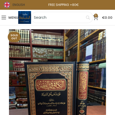
ENGLISH
FREE SHIPPING +80€
0
MENU
€
0.00
SOLD
OUT