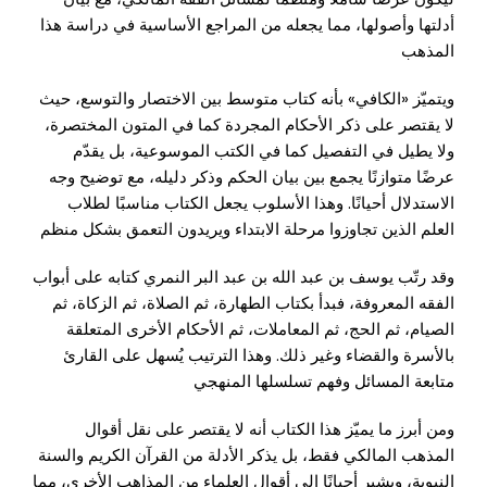
أدلتها وأصولها، مما يجعله من المراجع الأساسية في دراسة هذا
المذهب
ويتميّز «الكافي» بأنه كتاب متوسط بين الاختصار والتوسع، حيث
لا يقتصر على ذكر الأحكام المجردة كما في المتون المختصرة،
ولا يطيل في التفصيل كما في الكتب الموسوعية، بل يقدّم
عرضًا متوازنًا يجمع بين بيان الحكم وذكر دليله، مع توضيح وجه
الاستدلال أحيانًا. وهذا الأسلوب يجعل الكتاب مناسبًا لطلاب
العلم الذين تجاوزوا مرحلة الابتداء ويريدون التعمق بشكل منظم
وقد رتّب يوسف بن عبد الله بن عبد البر النمري كتابه على أبواب
الفقه المعروفة، فبدأ بكتاب الطهارة، ثم الصلاة، ثم الزكاة، ثم
الصيام، ثم الحج، ثم المعاملات، ثم الأحكام الأخرى المتعلقة
بالأسرة والقضاء وغير ذلك. وهذا الترتيب يُسهل على القارئ
متابعة المسائل وفهم تسلسلها المنهجي
ومن أبرز ما يميّز هذا الكتاب أنه لا يقتصر على نقل أقوال
المذهب المالكي فقط، بل يذكر الأدلة من القرآن الكريم والسنة
النبوية، ويشير أحيانًا إلى أقوال العلماء من المذاهب الأخرى، مما