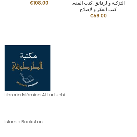
ب
التزكية والرقائق
,
كتب الفقه
,
108.00
€
دة
,
كتب الفكر والإصلاح
لم
56.00
€
Librería Islámica Atturtuchi
Islamic Bookstore