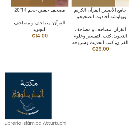
جم
جامع الأصلين القرآن الكريم
مصحف حفص حجم 14*20
وبهاوشه أحاديث الصحيحين
القرآن: مصاحف و مصاحف
ف
القرآن: مصاحف و مصاحف
التجويد
التجويد
,
كتب التفسير وعلوم
14.00
€
القرآن
,
كتب الحديث وشروحه
€
29.00
Librería Islámica Atturtuchi