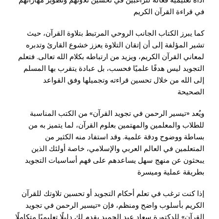
في قراءة القرآن الكريم
كما يبرز الكتاب الجانب الروحي المرتبط بتلاوة القرآن، حيث
تشير المؤلفة إلى أن إتقان التلاوة يعزز خشوع القارئ وتدبره
لمعاني القرآن الكريم، ويزيد من ارتباطه بكلام الله تعالى. فتعلم
التجويد ليس هدفًا علميًا فحسب، بل عبادة يتقرب بها المسلم
إلى الله من خلال تحسين قراءته وتجميلها وفق القواعد
الصحيحة
ويُعد «تيسير الرحمن في تجويد القرآن» من الكتب المناسبة
للطلاب والمعلمين والمهتمين بعلوم القرآن، لما يتميز به من
بساطة ووضوح ودقة علمية. وقد استفاد منه الكثير من
المتعلمين في العالم العربي والإسلامي، خاصة أولئك الذين
يبحثون عن منهج سهل يساعدهم على فهم أساسيات التجويد
بطريقة عملية وميسرة
إذا كنت ترغب في تعلم أحكام التجويد أو تحسين تلاوتك للقرآن
الكريم بأسلوب واضح ومنظم، فإن «تيسير الرحمن في تجويد
القرآن» للدكتورة سعاد عبد الحميد يقدم لك دليلًا تعليميًا متكاملًا