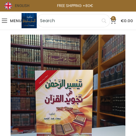
ENGLISH
FREE SHIPPING +80€
0
MENU
€
0.00