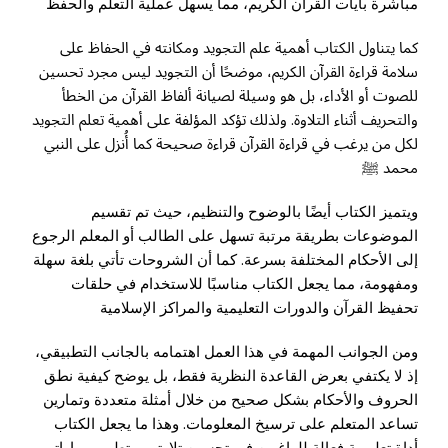
مباشرة بآيات القرآن الكريم، مما يسهل عملية التعلم والحفظ
كما يتناول الكتاب أهمية علم التجويد ومكانته في الحفاظ على
سلامة قراءة القرآن الكريم، موضحًا أن التجويد ليس مجرد تحسين
للصوت أو الأداء، بل هو وسيلة لصيانة ألفاظ القرآن من الخطأ
والتحريف أثناء التلاوة. ولذلك تؤكد المؤلفة على أهمية تعلم التجويد
لكل من يرغب في قراءة القرآن قراءة صحيحة كما أُنزل على النبي
محمد ﷺ
ويتميز الكتاب أيضًا بالوضوح والتنظيم، حيث تم تقسيم
الموضوعات بطريقة مرتبة تسهل على الطالب أو المعلم الرجوع
إلى الأحكام المختلفة بسرعة. كما أن الشروحات تأتي بلغة سهلة
ومفهومة، مما يجعل الكتاب مناسبًا للاستخدام في حلقات
تحفيظ القرآن والدورات التعليمية والمراكز الإسلامية
ومن الجوانب المهمة في هذا العمل اهتمامه بالجانب التطبيقي،
إذ لا يكتفي بعرض القاعدة النظرية فقط، بل يوضح كيفية نطق
الحروف والأحكام بشكل صحيح من خلال أمثلة متعددة وتمارين
تساعد المتعلم على ترسيخ المعلومات. وهذا ما يجعل الكتاب
أداة تعليمية فعالة للراغبين في تحسين تلاوتهم وتطوير مهاراتهم