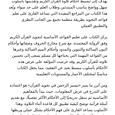
يهدف إلى تبسيط أحكام تلاوة القرآن الكريم وتقديمها بأسلوب
سهل وواضح يناسب المبتدئين وطلاب العلم على حد سواء. ويُعد
هذا الكتاب من المراجع المفيدة التي تساعد القارئ على تعلم
قواعد التجويد بطريقة منظمة تجمع بين الجانب النظري
والتطبيق العملي
يركز الكتاب على تعليم القواعد الأساسية لتجويد القرآن الكريم
وفق الرواية المعتمدة، مع شرح مخارج الحروف وصفاتها وأحكام
النون الساكنة والتنوين والمدود وأحكام الميم الساكنة وغيرها
من القواعد المهمة التي يحتاجها كل مسلم يسعى إلى تحسين
تلاوته للقرآن الكريم. وقد حرصت المؤلفة على عرض هذه
الأحكام بأسلوب مبسط بعيد عن التعقيد، مما يجعل الكتاب
مناسبًا لمختلف الأعمار والمستويات التعليمية
ومن أبرز ما يميز «تيسير الرحمن في تجويد القرآن» هو اعتماده
على التدرج في عرض المعلومات، حيث يبدأ بالمفاهيم
الأساسية ثم ينتقل تدريجيًا إلى الأحكام الأكثر تفصيلًا، مع تقديم
أمثلة قرآنية توضح كيفية تطبيق كل قاعدة أثناء التلاوة. وهذا
الأسلوب يساعد القارئ على فهم الأحكام بشكل عملي وربطها