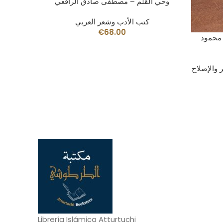
AÑADIR AL CARRITO
وحي القلم – مصطفى صادق الرافعي
كتب الأدب وشعر العربي
€
68.00
 محمود
 والإصلاح
Librería Islámica Atturtuchi