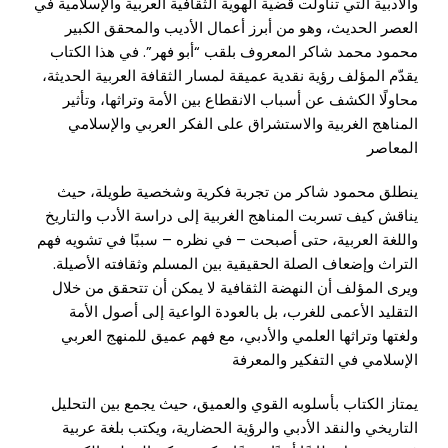
والأدبية التي تناولت قضية الهوية الثقافية العربية والإسلامية في
العصر الحديث، وهو من أبرز أعمال الأديب والمحقق الكبير
محمود محمد شاكر المعروف بلقب “أبو فهر”. في هذا الكتاب
يقدّم المؤلف رؤية نقدية عميقة لمسار الثقافة العربية الحديثة،
محاولًا الكشف عن أسباب الانقطاع بين الأمة وتراثها، وتأثير
المناهج الغربية والاستشراق على الفكر العربي والإسلامي
المعاصر
ينطلق محمود شاكر من تجربة فكرية وشخصية طويلة، حيث
يناقش كيف تسربت المناهج الغربية إلى دراسة الأدب والتاريخ
واللغة العربية، حتى أصبحت – في نظره – سببًا في تشويه فهم
التراث وإضعاف الصلة الحقيقية بين المسلم وثقافته الأصيلة.
ويرى المؤلف أن النهضة الثقافية لا يمكن أن تتحقق من خلال
التقليد الأعمى للغرب، بل بالعودة الواعية إلى أصول الأمة
ولغتها وتراثها العلمي والأدبي، مع فهم عميق للمنهج العربي
الإسلامي في التفكير والمعرفة
يمتاز الكتاب بأسلوبه القوي والعميق، حيث يجمع بين التحليل
التاريخي والنقد الأدبي والرؤية الحضارية، ويكتب بلغة عربية