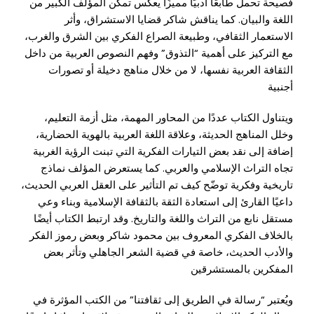
فصيحة تحمل طابعًا أدبيًا مميزًا يعكس تمكن المؤلف الكبير من
اللغة والبيان. كما يناقش شاكر قضايا الاستشراق، وأثر
الاستعمار الثقافي، وطبيعة الصراع الفكري بين الشرق والغرب،
مع التركيز على أهمية “التذوق” وفهم النصوص العربية من داخل
الثقافة العربية نفسها، لا من خلال مناهج دخيلة أو تصورات
أجنبية
ويتناول الكتاب عددًا من المحاور المهمة، مثل أزمة التعليم،
وخلل المناهج الحديثة، وعلاقة اللغة العربية بالهوية الحضارية،
إضافة إلى نقد بعض التيارات الفكرية التي تبنت الرؤية الغربية
تجاه التراث الإسلامي والعربي. كما يستعرض المؤلف نماذج
تاريخية وفكرية توضّح كيف تم التأثير على العقل العربي الحديث،
داعيًا القارئ إلى استعادة الثقة بالثقافة الإسلامية وبناء وعي
مستقل نابع من التراث واللغة والتاريخ. وقد ارتبط الكتاب أيضًا
بالخلاف الفكري المعروف بين محمود شاكر وبعض رموز الفكر
والأدب الحديث، خاصة في قضية الشعر الجاهلي وتأثر بعض
المفكرين بالمستشرقين
ويُعتبر “رسالة في الطريق إلى ثقافتنا” من الكتب المؤثرة في