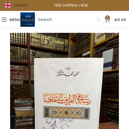
ENGLISH
FREE SHIPPING +80€
0
MENU
€
0.00