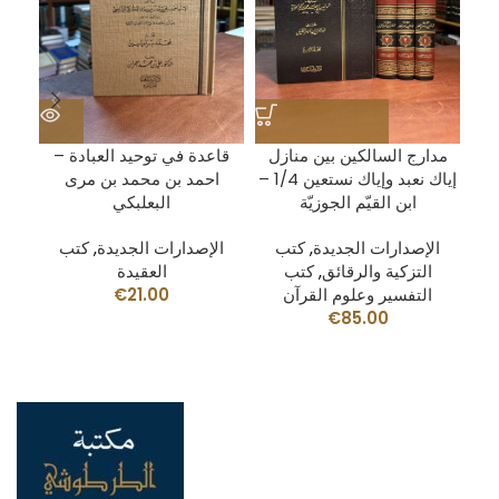
مصنف لابن أبي شيبة 1/25 –
مدارج السالكين بين منازل
قاعدة في توحيد العبادة –
إياك نعبد وإياك نستعين 1/4 –
احمد بن محمد بن مرى
ابن القيّم الجوزيّة
البعلبكي
الإصدارات الجديدة
,
كتب
الإصدارات الجديدة
,
كتب
التزكية والرقائق
,
كتب
العقيدة
التفسير وعلوم القرآن
21.00
€
€
85.00