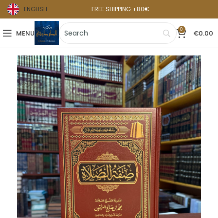
ENGLISH
FREE SHIPPING +80€
0
MENU
€
0.00