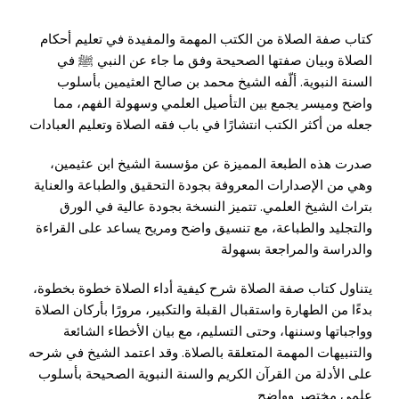
كتاب صفة الصلاة من الكتب المهمة والمفيدة في تعليم أحكام
الصلاة وبيان صفتها الصحيحة وفق ما جاء عن النبي ﷺ في
السنة النبوية. ألّفه الشيخ محمد بن صالح العثيمين بأسلوب
واضح وميسر يجمع بين التأصيل العلمي وسهولة الفهم، مما
جعله من أكثر الكتب انتشارًا في باب فقه الصلاة وتعليم العبادات
صدرت هذه الطبعة المميزة عن مؤسسة الشيخ ابن عثيمين،
وهي من الإصدارات المعروفة بجودة التحقيق والطباعة والعناية
بتراث الشيخ العلمي. تتميز النسخة بجودة عالية في الورق
والتجليد والطباعة، مع تنسيق واضح ومريح يساعد على القراءة
والدراسة والمراجعة بسهولة
يتناول كتاب صفة الصلاة شرح كيفية أداء الصلاة خطوة بخطوة،
بدءًا من الطهارة واستقبال القبلة والتكبير، مرورًا بأركان الصلاة
وواجباتها وسننها، وحتى التسليم، مع بيان الأخطاء الشائعة
والتنبيهات المهمة المتعلقة بالصلاة. وقد اعتمد الشيخ في شرحه
على الأدلة من القرآن الكريم والسنة النبوية الصحيحة بأسلوب
علمي مختصر وواضح