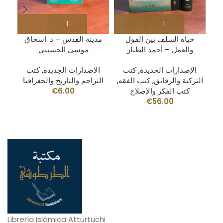
بن
حياة السلف بين القول
مدينة القدس – د. اسحاق
والعمل – أحمد الطيار
موسى الحسيني
الإصدارات الجديدة
,
كتب
الإصدارات الجديدة
,
كتب
التزكية والرقائق
,
كتب الفقه
,
التراجم والتاريخ والجغرافيا
كتب الفكر والإصلاح
6.00
€
€
56.00
Librería Islámica Atturtuchi