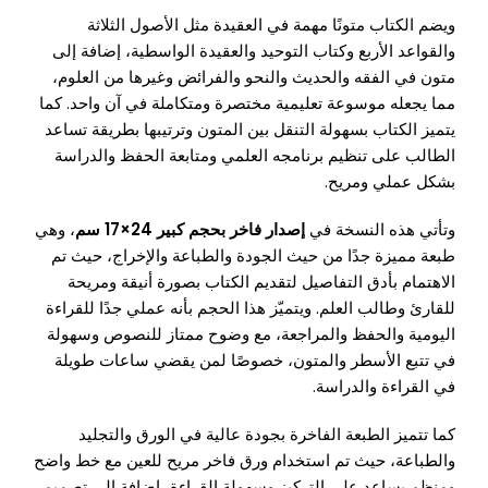
ويضم الكتاب متونًا مهمة في العقيدة مثل الأصول الثلاثة
والقواعد الأربع وكتاب التوحيد والعقيدة الواسطية، إضافة إلى
متون في الفقه والحديث والنحو والفرائض وغيرها من العلوم،
مما يجعله موسوعة تعليمية مختصرة ومتكاملة في آن واحد. كما
يتميز الكتاب بسهولة التنقل بين المتون وترتيبها بطريقة تساعد
الطالب على تنظيم برنامجه العلمي ومتابعة الحفظ والدراسة
بشكل عملي ومريح.
وتأتي هذه النسخة في
إصدار فاخر بحجم كبير 24×17 سم
، وهي
طبعة مميزة جدًا من حيث الجودة والطباعة والإخراج، حيث تم
الاهتمام بأدق التفاصيل لتقديم الكتاب بصورة أنيقة ومريحة
للقارئ وطالب العلم. ويتميّز هذا الحجم بأنه عملي جدًا للقراءة
اليومية والحفظ والمراجعة، مع وضوح ممتاز للنصوص وسهولة
في تتبع الأسطر والمتون، خصوصًا لمن يقضي ساعات طويلة
في القراءة والدراسة.
كما تتميز الطبعة الفاخرة بجودة عالية في الورق والتجليد
والطباعة، حيث تم استخدام ورق فاخر مريح للعين مع خط واضح
ومنظم يساعد على التركيز وسهولة القراءة، إضافة إلى تصميم