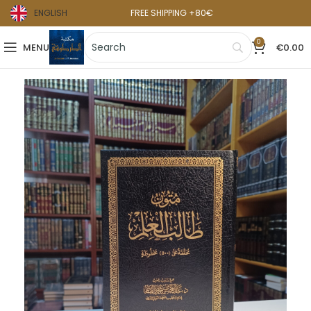
ENGLISH
FREE SHIPPING +80€
0
MENU
€
0.00