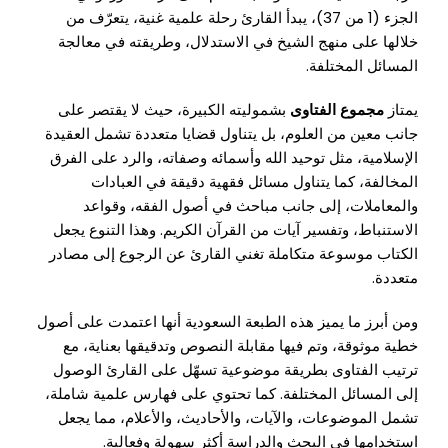
الجزء (1 من 37)، يبدأ القارئ رحلة علمية غنية، يتعرّف من
خلالها على منهج الشيخ في الاستدلال، وطريقته في معالجة
المسائل المختلفة.
يمتاز
مجموع الفتاوى
بشموليته الكبيرة، حيث لا يقتصر على
جانب معين من العلوم، بل يتناول قضايا متعددة تشمل العقيدة
الإسلامية، مثل توحيد الله وأسمائه وصفاته، والرد على الفرق
المخالفة، كما يتناول مسائل فقهية دقيقة في العبادات
والمعاملات، إلى جانب مباحث في أصول الفقه، وقواعد
الاستنباط، وتفسير آيات من القرآن الكريم. وهذا التنوع يجعل
الكتاب موسوعة متكاملة تغني القارئ عن الرجوع إلى مصادر
متعددة.
ومن أبرز ما يميز هذه الطبعة السعودية أنها اعتمدت على أصول
خطية موثوقة، وتم فيها مقابلة النصوص وتدقيقها بعناية، مع
ترتيب الفتاوى بطريقة موضوعية تسهّل على القارئ الوصول
إلى المسائل المختلفة. كما تحتوي على فهارس علمية شاملة،
تشمل الموضوعات، والآيات، والأحاديث، والأعلام، مما يجعل
استخدامها في البحث والدراسة أكثر سهولة وفعالية.