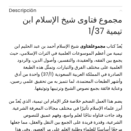
Descripción
مجموع فتاوى شيخ الإسلام ابن
تيمية 1/37
يُعدّ كتاب
مجموعلفتاوى
شيخ الإسلام أحمد بن عبد الحليم ابن
تيمية من أعظم الموسوعات العلمية في التراث الإسلامي، حيث
يجمع بين الفقه، والعقيدة، والتفسير، وأصول الدين، والردود
العلمية على مختلف الفرق والتيارات. وتمثّل هذه الطبعة
الصادرة في المملكة العربية السعودية (37/1) واحدة من أدق
وأشهر الطبعات المعتمدة، لما تتميز به من تحقيق علمي رصين،
وعناية فائقة بجمع نصوص الشيخ وترتيبها وتوثيقها.
يضم هذا العمل الضخم خلاصة فكر الإمام ابن تيمية، الذي يُعدّ من
أبرز علماء الإسلام تأثيرًا في مختلف مجالات المعرفة الشرعية.
وقد جاءت فتاواه نتاجًا لعلم واسع، وفهم عميق للنصوص
الشرعية، وقدرة فريدة على الجمع بين النقل والعقل، مما جعلها
مرجعًا أساسيًا للعلماء وطلبة العلم على مر العصور. وفي هذا