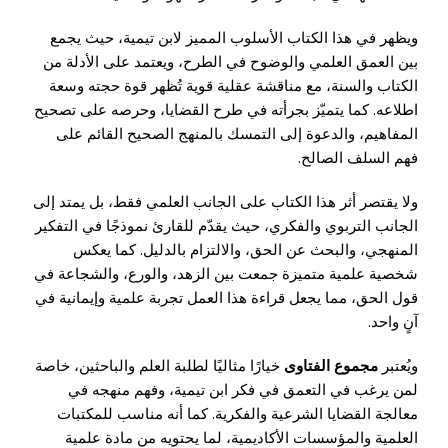
ويظهر في هذا الكتاب الأسلوب المميز لابن تيمية، حيث يجمع
بين العمق العلمي والوضوح في الطرح، ويعتمد على الأدلة من
الكتاب والسنة، مع مناقشة عقلية قوية تُظهر قوة حجته وسعة
اطلاعه. كما يتميّز بجرأته في طرح القضايا، وحرصه على تصحيح
المفاهيم، والدعوة إلى التمسك بالمنهج الصحيح القائم على
فهم السلف الصالح.
ولا يقتصر أثر هذا الكتاب على الجانب العلمي فقط، بل يمتد إلى
الجانب التربوي والفكري، حيث يقدّم للقارئ نموذجًا في التفكير
المنهجي، والبحث عن الحق، والالتزام بالدليل. كما يعكس
شخصية علمية متميزة جمعت بين الزهد، والورع، والشجاعة في
قول الحق، مما يجعل قراءة هذا العمل تجربة علمية وإيمانية في
آنٍ واحد.
ويُعتبر
مجموع الفتاوى
خيارًا مثاليًا لطلبة العلم والباحثين، خاصة
لمن يرغب في التعمق في فكر ابن تيمية، وفهم منهجه في
معالجة القضايا الشرعية والفكرية. كما أنه مناسب للمكتبات
العلمية والمؤسسات الأكاديمية، لما يحتويه من مادة علمية