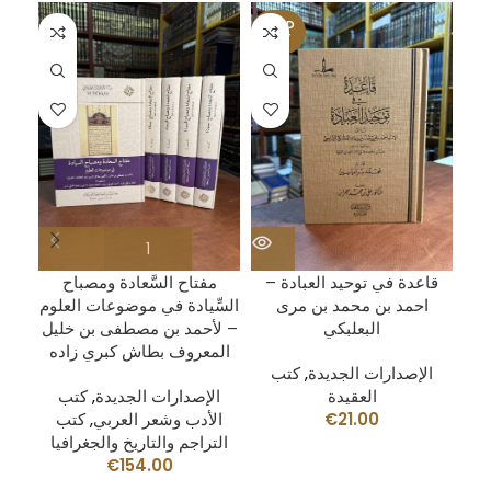
SOLD
OUT
زل
قاعدة في توحيد العبادة –
مفتاح السَّعادة ومصباح
إياك نعبد وإياك نستعين 1/4 –
احمد بن محمد بن مرى
السِّيادة في موضوعات العلوم
البعلبكي
– لأحمد بن مصطفى بن خليل
المعروف بطاش كبري زاده
الإصدارات الجديدة
,
كتب
العقيدة
الإصدارات الجديدة
,
كتب
21.00
€
الأدب وشعر العربي
,
كتب
التراجم والتاريخ والجغرافيا
€
154.00