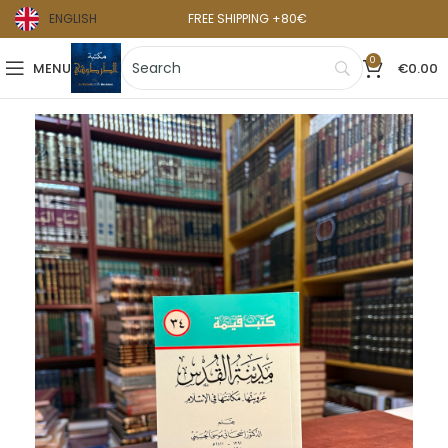
ENGLISH
FREE SHIPPING +80€
0
MENU
€
0.00