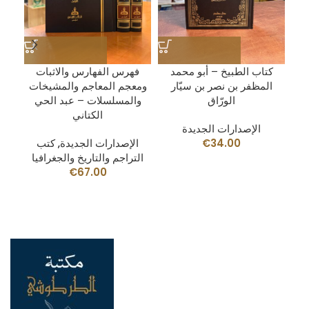
ما
كتاب الطبيخ – أبو محمد
فهرس الفهارس والاثبات
 –
المظفر بن نصر بن سيّار
ومعجم المعاجم والمشيخات
ي
الورّاق
والمسلسلات – عبد الحي
الكتاني
الإصدارات الجديدة
يا
,
34.00
€
الإصدارات الجديدة
,
كتب
ب
التراجم والتاريخ والجغرافيا
€
67.00