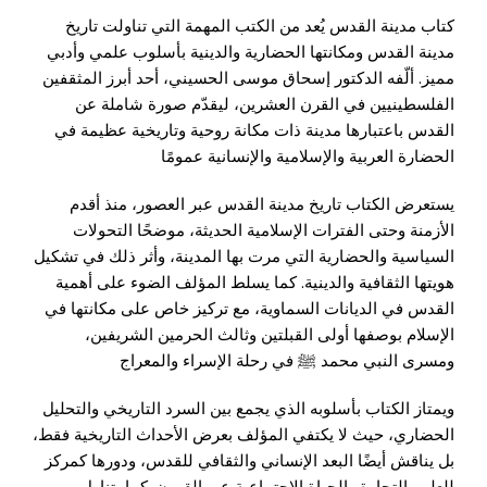
كتاب مدينة القدس يُعد من الكتب المهمة التي تناولت تاريخ
مدينة القدس ومكانتها الحضارية والدينية بأسلوب علمي وأدبي
مميز. ألّفه الدكتور إسحاق موسى الحسيني، أحد أبرز المثقفين
الفلسطينيين في القرن العشرين، ليقدّم صورة شاملة عن
القدس باعتبارها مدينة ذات مكانة روحية وتاريخية عظيمة في
الحضارة العربية والإسلامية والإنسانية عمومًا
يستعرض الكتاب تاريخ مدينة القدس عبر العصور، منذ أقدم
الأزمنة وحتى الفترات الإسلامية الحديثة، موضحًا التحولات
السياسية والحضارية التي مرت بها المدينة، وأثر ذلك في تشكيل
هويتها الثقافية والدينية. كما يسلط المؤلف الضوء على أهمية
القدس في الديانات السماوية، مع تركيز خاص على مكانتها في
الإسلام بوصفها أولى القبلتين وثالث الحرمين الشريفين،
ومسرى النبي محمد ﷺ في رحلة الإسراء والمعراج
ويمتاز الكتاب بأسلوبه الذي يجمع بين السرد التاريخي والتحليل
الحضاري، حيث لا يكتفي المؤلف بعرض الأحداث التاريخية فقط،
بل يناقش أيضًا البعد الإنساني والثقافي للقدس، ودورها كمركز
للعلم والتجارة والحياة الاجتماعية عبر القرون. كما يتناول