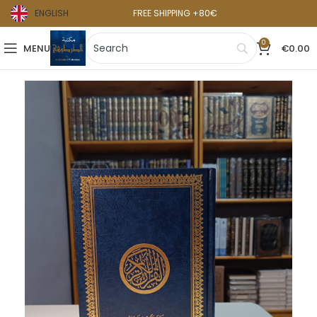
ENGLISH
FREE SHIPPING +80€
0
MENU
€
0.00