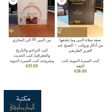
ة –
صفة صلاة النبي وما يلحقها
من النبي ﷺ الى البخاري
ي
من أذكار ورواتب – الشيخ عبد
كتب التراجم والتاريخ
العزيز الطريفي
والجغرافيا
,
كتب الحديث
كتب السيرة النبوية
,
كتب
وشروحه
,
كتب السيرة النبوية
الفقه
21.00
€
€
18.00