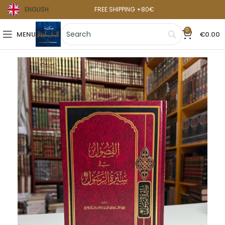
ENGLISH
FREE SHIPPING +80€
0
MENU
€
0.00