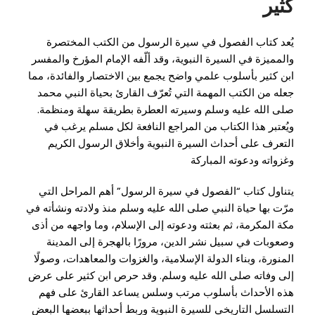
كثير
يُعد كتاب
الفصول في سيرة الرسول
من الكتب المختصرة
والمميزة في السيرة النبوية، وقد ألّفه الإمام المؤرخ والمفسر
ابن كثير
بأسلوب علمي واضح يجمع بين الاختصار والفائدة، مما
جعله من الكتب المهمة التي تُعرّف القارئ بحياة النبي محمد
صلى الله عليه وسلم وسيرته العطرة بطريقة سهلة ومنظمة.
ويُعتبر هذا الكتاب من المراجع النافعة لكل مسلم يرغب في
التعرف على أحداث السيرة النبوية وأخلاق الرسول الكريم
وغزواته ودعوته المباركة
يتناول كتاب “الفصول في سيرة الرسول” أهم المراحل التي
مرّت بها حياة النبي صلى الله عليه وسلم منذ ولادته ونشأته في
مكة المكرمة، ثم بعثته ودعوته إلى الإسلام، وما واجهه من أذى
وصعوبات في سبيل نشر الدين، مرورًا بالهجرة إلى المدينة
المنورة، وبناء الدولة الإسلامية، والغزوات والمعاهدات، وصولًا
إلى وفاته صلى الله عليه وسلم. وقد حرص ابن كثير على عرض
هذه الأحداث بأسلوب مرتب وسلس يساعد القارئ على فهم
التسلسل التاريخي للسيرة النبوية وربط أحداثها ببعضها البعض