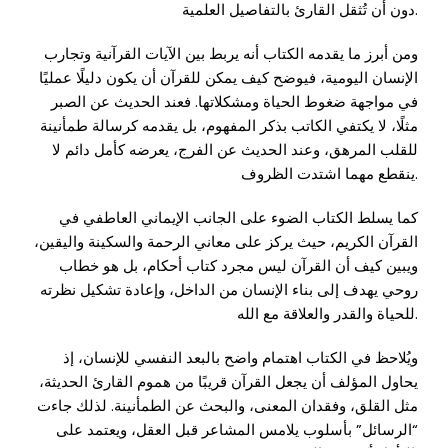
دون أن تُثقل القارئ بالتفاصيل العلمية.
ومن أبرز ما يقدمه الكتاب أنه يربط بين الآيات القرآنية وتجارب
الإنسان اليومية، فيوضح كيف يمكن للقرآن أن يكون دليلًا عمليًا
في مواجهة ضغوط الحياة ومشكلاتها. فعند الحديث عن الصبر
مثلًا، لا يكتفي الكاتب بذكر المفهوم، بل يقدمه كرسالة طمأنينة
للقلب المرهق، وعند الحديث عن الفرج، يعرضه كأمل دائم لا
ينقطع مهما اشتدت الظروف.
كما يسلط الكتاب الضوء على الجانب الإيماني العاطفي في
القرآن الكريم، حيث يركز على معاني الرحمة والسكينة واليقين،
ويبين كيف أن القرآن ليس مجرد كتاب أحكام، بل هو خطاب
روحي يهدف إلى بناء الإنسان من الداخل، وإعادة تشكيل نظرته
للحياة والقدر والعلاقة مع الله.
ويُلاحظ في الكتاب اهتمام واضح بالبعد النفسي للإنسان، إذ
يحاول المؤلف أن يجعل القرآن قريبًا من هموم القارئ الحديثة،
مثل القلق، وفقدان المعنى، والبحث عن الطمأنينة. لذلك جاءت
“الرسائل” بأسلوب يلامس المشاعر قبل العقل، ويعتمد على