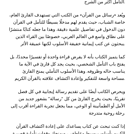
التأمل أكثر من الشرح.
ويُعد «رسائل من القرآن» من الكتب التي تستهدف القارئ العام،
خاصة الشباب، حيث يقدم لهم مدخلًا بسيطًا للتأمل في القرآن
دون الدخول في تفاصيل علمية دقيقة. وهذا ما جعله كتابًا منتشرًا
على نطاق واسع في العالم العربي، خصوصًا بين القراء الذين
يبحثون عن كتب إيمانية خفيفة الأسلوب لكنها عميقة الأثر.
كما يتميز الكتاب بأنه لا يفرض قراءة واحدة أو تفسيرًا محددًا، بل
يفتح باب التأمل الشخصي، بحيث يجد كل قارئ في الآية ما
يناسب حاله وظروفه. وهذا الأسلوب التأملي يمنح القارئ
مساحة واسعة للتفكير وإعادة اكتشاف علاقته بالقرآن الكريم.
ويحرص الكاتب أيضًا على تقديم رسالة إيجابية في كل فصل
تقريبًا، بحيث يخرج القارئ من كل “رسالة” بشعور جديد من
الأمل أو الطمأنينة أو الوعي، مما يجعل تجربة القراءة أقرب إلى
رحلة روحية متدرجة.
إذا كنت تبحث عن كتاب يساعدك على إعادة اكتشاف القرآن
الكريم بأسلوب بسيط وعاطفي، ويمنحك وقفات تأملية قصيرة