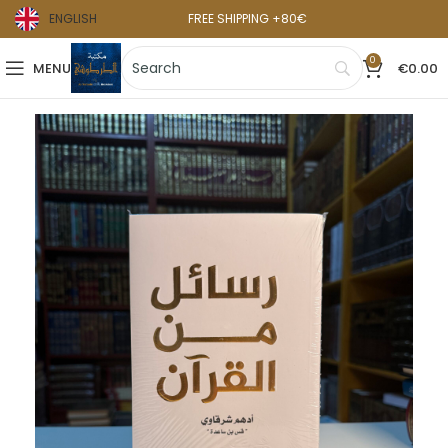
ENGLISH
FREE SHIPPING +80€
0
MENU
€
0.00