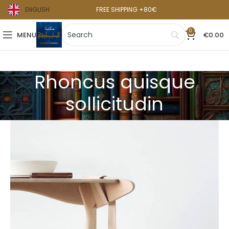
ENGLISH
FREE SHIPPING +80€
0
MENU
€
0.00
Rhoncus quisque
sollicitudin