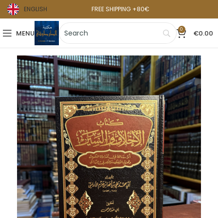
ENGLISH
FREE SHIPPING +80€
0
MENU
€
0.00